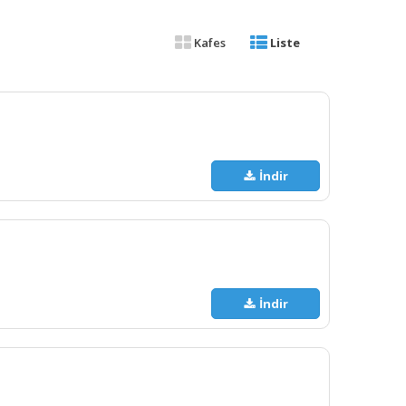
Kafes
Liste
İndir
İndir