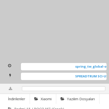
spring_tw_global-ota
SPREADTRUM SCI-USB2Se
0%
İndirilenler
Xiaomi
Yazılım Dosyaları
Redmi 15 / POCO M7 (creek)