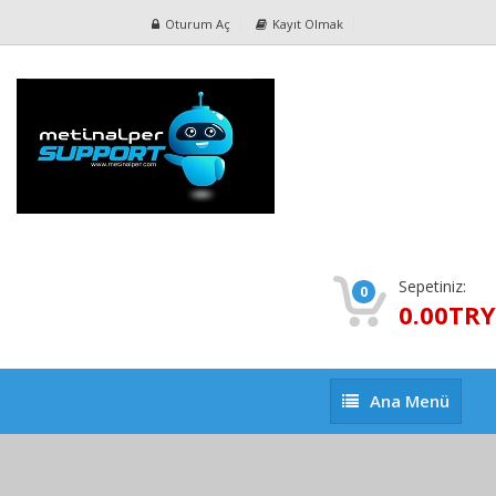
Oturum Aç
Kayıt Olmak
Sepetiniz:
0
0.00TRY
Ana
Ana Menü
Menü