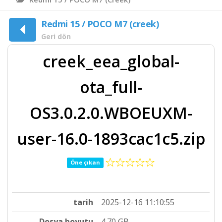
Redmi 15 / POCO M7 (creek)
Geri dön
creek_eea_global-
ota_full-
OS3.0.2.0.WBOEUXM-
user-16.0-1893cac1c5.zip
Öne çıkan
tarih
2025-12-16 11:10:55
Dosya boyutu
4.70 GB