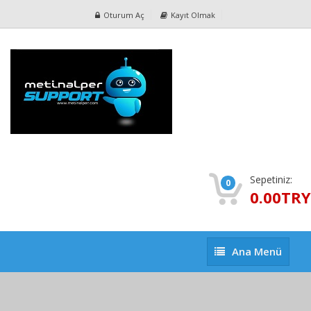
Oturum Aç
Kayıt Olmak
Sepetiniz:
0
0.00TRY
Ana
Ana Menü
Menü