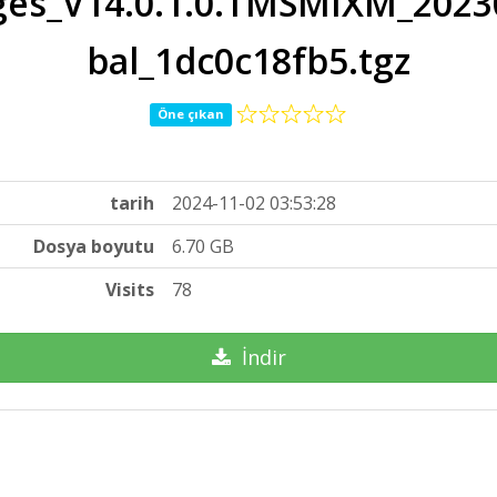
es_V14.0.1.0.TMSMIXM_20230
bal_1dc0c18fb5.tgz
Öne çıkan
tarih
2024-11-02 03:53:28
Dosya boyutu
6.70 GB
Visits
78
İndir