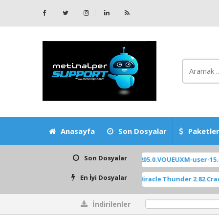
Anasayfa
Son Dosyalar
Paketler
Son Dosyalar
spring_eea_global-ota_full-OS2.0.205.0.VOUEUXM-user-15.0-b0bd54
En İyi Dosyalar
.exe
METİNALPER-Miracle Thunder 2.82 Crack
[ 763 İndirilenler ]
[ 695 İnd
İndirilenler
0%