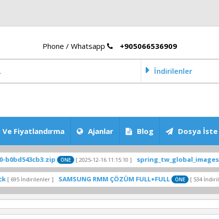
Phone / Whatsapp
+905066536909
İndirilenler
 Ve Fiyatlandırma
Ajanlar
Blog
Dosya İste
3cb3.zip
spring_tw_global_images_OS2.0.20
[ 2025-12-16 11:15:10 ]
ÖNE
SAMSUNG RMM ÇÖZÜM FULL+FULL
Tr
irilenler ]
[ 534 İndirilenler ]
ÖNE