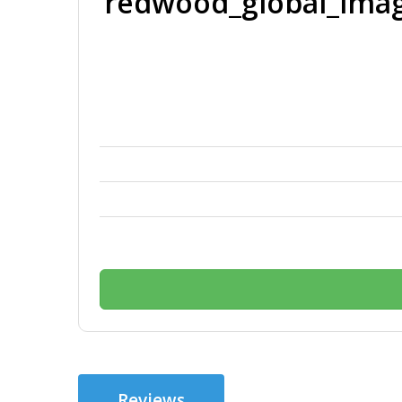
redwood_global_imag
Reviews