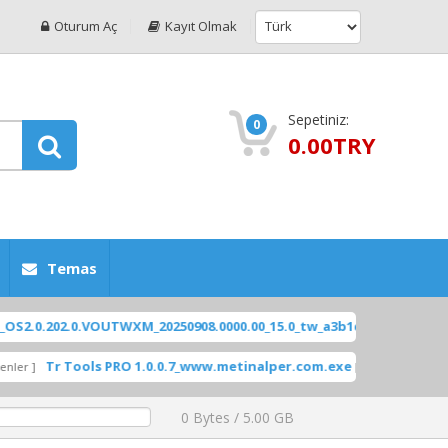
Oturum Aç
Kayıt Olmak
Sepetiniz:
0
0.00TRY
Temas
2.0.VOUTWXM_20250908.0000.00_15.0_tw_a3b1dd248c.tgz
[ 2025-1
ÖNE
 Tools PRO 1.0.0.7_www.metinalper.com.exe
EFT DO
[ 460 İndirilenler ]
0 Bytes / 5.00 GB