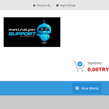
Oturum Aç
Kayıt Olmak
Sepetiniz:
0
0.00TRY
Ana
Ana Menü
Menü