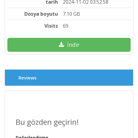
tarih
2024-11-02 03:52:58
Dosya boyutu
7.10 GB
Visits
69
İndir
Reviews
Bu gözden geçirin!
Değerlendirme