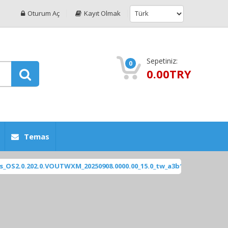
Oturum Aç
Kayıt Olmak
Sepetiniz:
0
0.00TRY
Temas
202.0.VOUTWXM_20250908.0000.00_15.0_tw_a3b1dd248c.tgz
[ 2025
ÖNE