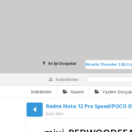
En İyi Dosyalar
p.exe
METİNALPER-Miracle Thunder 2.82 Crack
[ 767 İndirilenler ]
[ 698 İn
İndirilenler
0%
İndirilenler
Xiaomi
Yazılım Dosyal
Redmi Note 12 Pro Speed/POCO X
Geri dön