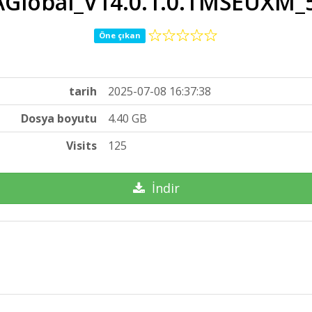
lobal_V14.0.1.0.TMSEUXM_54
Öne çıkan
tarih
2025-07-08 16:37:38
Dosya boyutu
4.40 GB
Visits
125
İndir