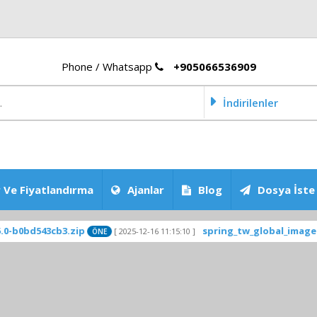
Phone / Whatsapp
+905066536909
İndirilenler
 Ve Fiyatlandırma
Ajanlar
Blog
Dosya İste
43cb3.zip
spring_tw_global_images_OS2.0.
[ 2025-12-16 11:15:10 ]
ÖNE