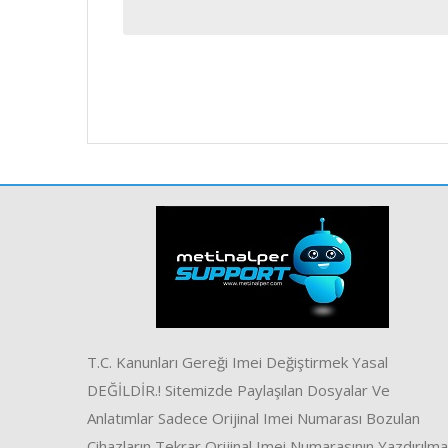
T.C. Kanunları Gereği Imei Değiştirmek Yasal
DEĞİLDİR.! Sitemizde Paylaşılan Dosyalar Ve
Anlatımlar Sadece Orijinal Imei Numarası Bozulan
Cihazların Tekrar Orijinal Imei Numarasının Yazdırılma