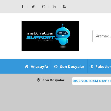
Anasayfa
Son Dosyalar
Paketler
Son Dosyalar
spring_eea_global-ota_full-OS2.0.205.0.VOUEUXM-user-15.0-b0bd5