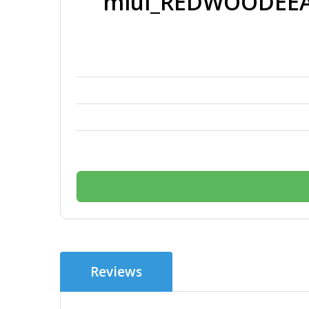
miui_REDWOODEEAG
Reviews