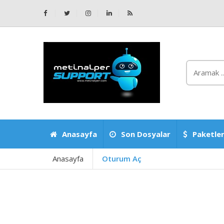
Anasayfa
Son Dosyalar
Paketler
Anasayfa
Oturum Aç