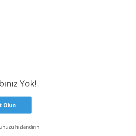
ınız Yok!
t Olun
nuzu hızlandırın