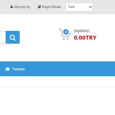
Oturum Aç
Kayıt Olmak
Sepetiniz:
0
0.00TRY
Temas