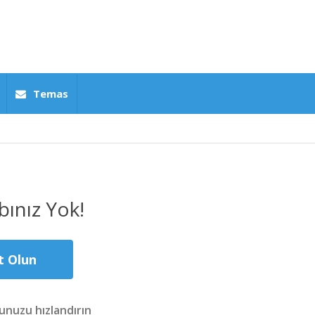
Temas
ınız Yok!
t Olun
nuzu hızlandırın